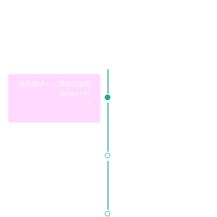
领域模块
Business Modules
查看更多
模具喷砂—— 离模性改善
2019-11-01
17
心血管支架——激光切割后圆弧
2019-11-02
26
复杂刀具——丝锥与滚刀
2019-11-03